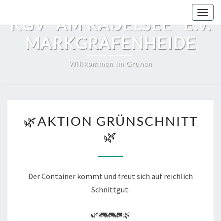
Skip
Toggl
to
KGV "AM RADELSEE" E.V.
content
MARKGRAFENHEIDE
Willkommen Im Grünen
🌿
🌿AKTION GRÜNSCHNITT
AKTION
🌿
GRÜNSCHNITT
🌿
Der Container kommt und freut sich auf reichlich
Schnittgut.
🌿🚛🚛🚛🌿