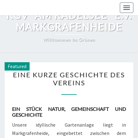
Skip
Toggl
to
KGV "AM RADELSEE" E.V.
content
MARKGRAFENHEIDE
Willkommen Im Grünen
Featured
EINE
EINE KURZE GESCHICHTE DES
KURZE
VEREINS
GESCHICHTE
DES
VEREINS
EIN STÜCK NATUR, GEMEINSCHAFT UND
GESCHICHTE
Unsere idyllische Gartenanlage liegt in
Markgrafenheide, eingebettet zwischen dem