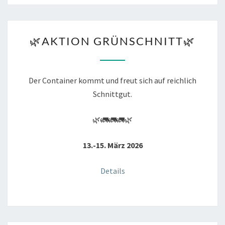
🌿
🌿AKTION GRÜNSCHNITT🌿
AKTION
GRÜNSCHNITT
🌿
Der Container kommt und freut sich auf reichlich
Schnittgut.
🌿🚛🚛🚛🌿
13.-15. März 2026
Details