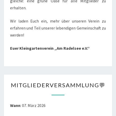
gleiche: eine grüne Oase für alle Mitglieder zu
erhalten.
Wir laden Euch ein, mehr über unseren Verein zu
erfahren und Teil unserer lebendigen Gemeinschaft zu
werden!
Euer Kleingartenverein „Am Radelsee e.V.“
MITGLIEDERVERSAMMLU
MITGLIEDERVERSAMMLUNG💬
💬
Wann
: 07. März 2026