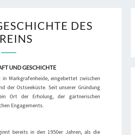
EINE
GESCHICHTE DES
KURZE
REINS
GESCHICHTE
DES
VEREINS
AFT UND GESCHICHTE
gt in Markgrafenheide, eingebettet zwischen
d der Ostseeküste. Seit unserer Gründung
in Ort der Erholung, der gärtnerischen
ichen Engagements.
innt bereits in den 1950er Jahren, als die