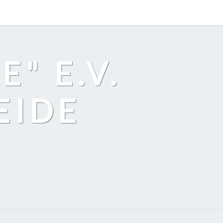
" E.V.
EIDE